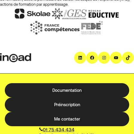
actions de formation par apprentissage.
LinkedIn
Facebook
Instagra
YouT
T
Documentation
Préinscription
Me contacter
01 75 434 434