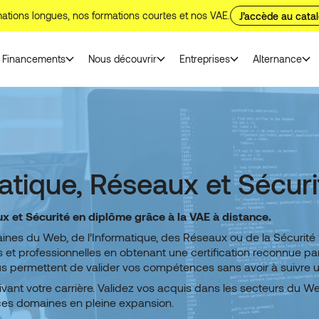
ations longues, nos formations courtes et nos VAE.
J’accède au cata
Financements
Nous découvrir
Entreprises
Alternance
tique, Réseaux et Sécuri
x et Sécurité en diplôme grâce à la VAE
à distance.
es du Web, de l’Informatique, des Réseaux ou de la Sécurité ? 
 et professionnelles en obtenant une certification reconnue pa
ous permettent de valider vos compétences sans avoir à suivre 
vant votre carrière. Validez vos acquis dans les secteurs du Web
ces domaines en pleine expansion.