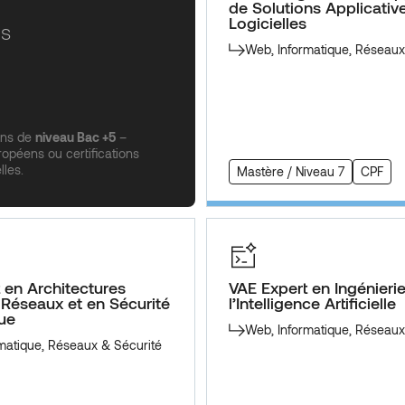
de Solutions Applicativ
Logicielles
es
Web, Informatique, Réseaux
ons de
niveau Bac +5
–
opéens ou certifications
lles.
Mastère / Niveau 7
CPF
 en Architectures
VAE Expert en Ingénieri
Réseaux et en Sécurité
l’Intelligence Artificielle
ue
Web, Informatique, Réseaux
matique, Réseaux & Sécurité