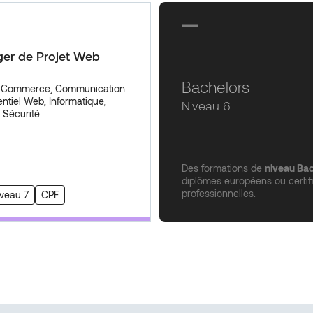
er de Projet Web
Bachelors
, Commerce, Communication
ntiel
Web, Informatique,
Niveau 6
 Sécurité
Des formations de
niveau Ba
diplômes européens ou certif
professionnelles.
iveau 7
CPF