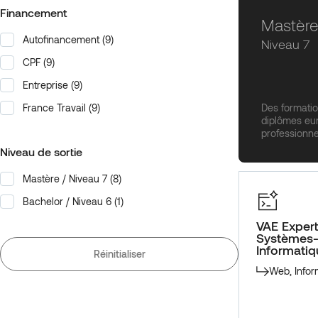
Financement
Mastèr
Autofinancement
(9)
Financement
Niveau 7
CPF
(9)
Entreprise
(9)
Des formati
France Travail
(9)
diplômes eur
professionne
Niveau de sortie
Mastère / Niveau 7
(8)
Niveau de sortie
Bachelor / Niveau 6
(1)
VAE Expert
Systèmes-
Informatiq
Réinitialiser
Web, Infor