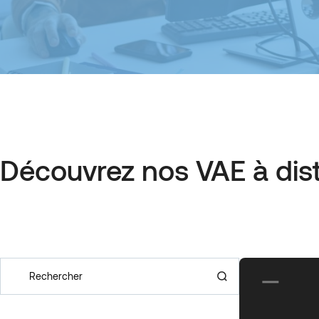
Découvrez nos VAE à dis
Rechercher
Recherche de formation