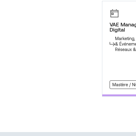
VAE Manag
Digital
Marketing
& Événeme
Réseaux &
Mastère / N