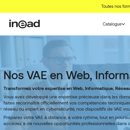
Aller
Toutes nos form
au
contenu
Catalogue
Nos VAE en Web, Informa
Transformez votre expertise en Web, Informatique, Réseau
Vous avez développé une expertise précieuse dans les domain
faites reconnaître officiellement vos compétences techniques
réseau ou expert en cybersécurité, nos dispositifs de VAE v
Préparez votre VAE à distance, à votre rythme, tout en poursui
accédez à de nouvelles opportunités professionnelles dans 