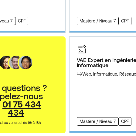
iveau 7
CPF
Mastère / Niveau 7
CPF
VAE Expert en Ingénieri
Informatique
Web, Informatique, Réseaux
 questions ?
pelez-nous
u
01 75 434
434
Mastère / Niveau 7
CPF
ndi au vendredi de 9h à 18h