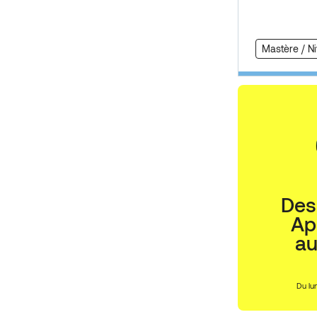
Mastère / N
Des
Ap
a
Du lu