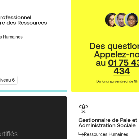
rofessionnel
ire des Ressources
s Humaines
Des questio
Appelez-n
au
01 75 4
434
Niveau 6
Du lundi au vendredi de 9h
Gestionnaire de Paie et
Administration Sociale
rtifiés
Ressources Humaines