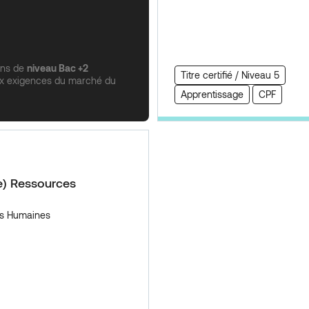
ons de
niveau Bac +2
Titre certifié / Niveau 5
x exigences du marché du
Apprentissage
CPF
e) Ressources
s Humaines