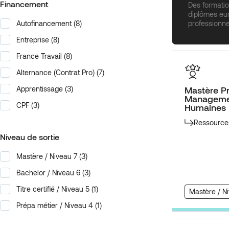
Financement
Des formati
diplômes eur
professionne
Autofinancement
(8)
Financement
Entreprise
(8)
France Travail
(8)
Alternance (Contrat Pro)
(7)
Apprentissage
(3)
Mastère Pr
Manageme
CPF
(3)
Humaines
Ressource
Niveau de sortie
Mastère / Niveau 7
(3)
Niveau de sortie
Bachelor / Niveau 6
(3)
Titre certifié / Niveau 5
(1)
Mastère / N
Prépa métier / Niveau 4
(1)