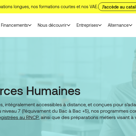
ations longues, nos formations courtes et nos VAE.
J’accède au cata
Financements
Nous découvrir
Entreprises
Alternance
urces Humaines
ntégralement accessibles à distance, et conçues pour s’adapte
 4 au niveau 7 (l’équivament du Bac à Bac +5), nos programmes 
registrées au RNCP
, ainsi que des préparations métiers visant à