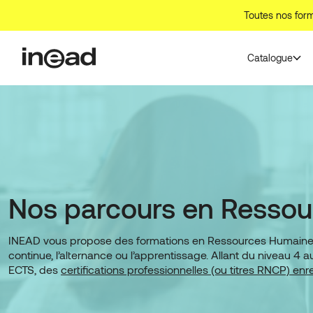
Aller
Toutes nos form
au
contenu
Catalogue
Nos parcours en Resso
INEAD vous propose des formations en Ressources Humaines, i
continue, l’alternance ou l’apprentissage. Allant du niveau
ECTS, des
certifications professionnelles (ou titres RNCP) en