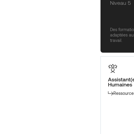
Niveau 5
Des formati
adaptées au
travail.
Assistant(
Humaines
Ressource