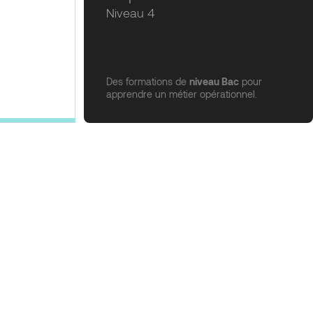
Niveau 4
Des formations de
niveau Bac
pour
apprendre un métier opérationnel.