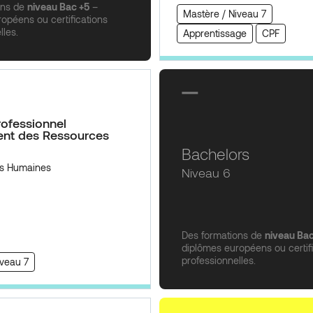
ons de
niveau Bac +5
–
Mastère / Niveau 7
opéens ou certifications
lles.
Apprentissage
CPF
ofessionnel
nt des Ressources
Bachelors
s Humaines
Niveau 6
Des formations de
niveau Ba
diplômes européens ou certif
professionnelles.
iveau 7