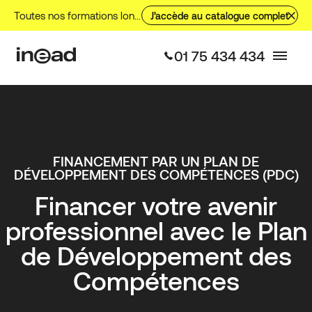
Aller
Toutes nos formations longues, nos formations courtes et nos VAE.
J’accède au catalogue complet
au
contenu
01 75 434 434
FINANCEMENT PAR UN PLAN DE
DÉVELOPPEMENT DES COMPÉTENCES (PDC)
Financer votre avenir
professionnel avec le Plan
de Développement des
Compétences