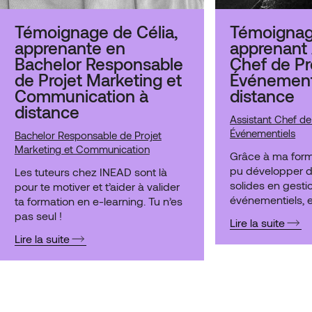
Témoignage de Célia,
Témoignage
apprenante en
apprenant 
Bachelor Responsable
Chef de Pr
de Projet Marketing et
Événement
Communication à
distance
distance
Assistant Chef de
Événementiels
Bachelor Responsable de Projet
Marketing et Communication
Grâce à ma format
pu développer 
Les tuteurs chez INEAD sont là
solides en gesti
pour te motiver et t’aider à valider
événementiels, e
ta formation en e-learning. Tu n’es
compétences qu
pas seul !
Lire la suite
décrocher des o
Lire la suite
des structures p
comme EURONE