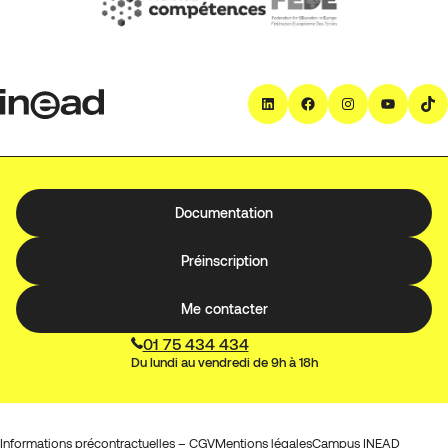
LinkedIn
Facebook
Instagra
YouT
T
Documentation
Préinscription
Me contacter
01 75 434 434
Du lundi au vendredi de 9h à 18h
Informations précontractuelles – CGV
Mentions légales
Campus INEAD