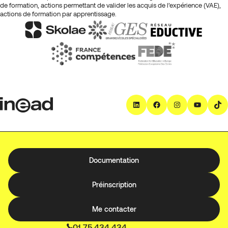
de formation, actions permettant de valider les acquis de l’expérience (VAE),
actions de formation par apprentissage.
LinkedIn
Facebook
Instagra
YouT
T
Documentation
Préinscription
Me contacter
01 75 434 434