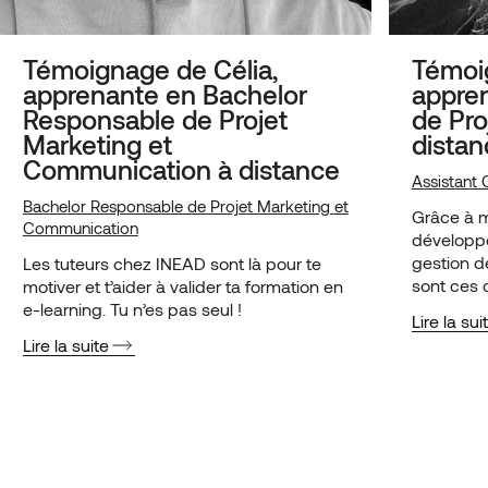
Témoignage de Célia,
Témoig
apprenante en Bachelor
appren
Responsable de Projet
de Pro
Marketing et
distan
Communication à distance
Assistant 
Bachelor Responsable de Projet Marketing et
Grâce à ma
Communication
développ
gestion d
Les tuteurs chez INEAD sont là pour te
sont ces 
motiver et t’aider à valider ta formation en
de décroc
e-learning. Tu n’es pas seul !
Lire la sui
structure
Lire la suite
EURONEX