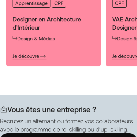
Apprentissage
CPF
CPF
Designer en Architecture
VAE Archi
d’Intérieur
Designer
Design & Médias
Design 
:
:
Je découvre
Je découvr
Designer
VAE
en
Architecte
Architecture
d’Intérieur
d’Intérieur
Designer
d’Espace
Vous êtes une entreprise ?
Recrutez un alternant ou formez vos collaborateurs
avec le programme de re-skilling ou d’up-skilling.