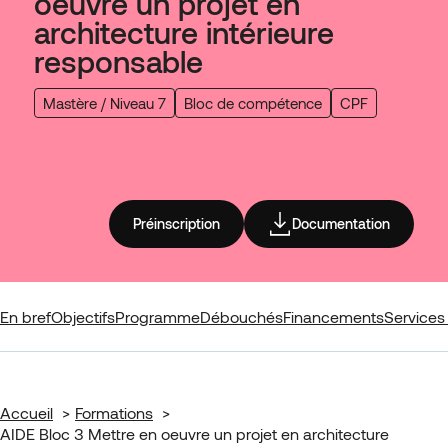
oeuvre un projet en
architecture intérieure
responsable
Mastère / Niveau 7
Bloc de compétence
CPF
Préinscription
Documentation
En bref
Objectifs
Programme
Débouchés
Financements
Services 
Accueil
Formations
AIDE Bloc 3 Mettre en oeuvre un projet en architecture