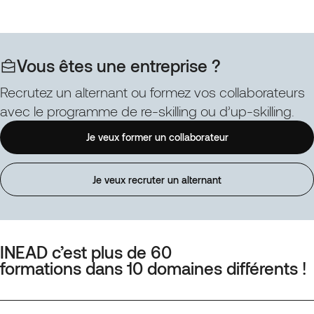
Parcours
réalisation
Web
et
et
le
Digital
déploiemen
:
Vous êtes une entreprise ?
du
Coordonner
projet
la
Recrutez un alternant ou formez vos collaborateurs
de
production
avec le programme de re-skilling ou d’up-skilling.
design
d’une
numérique
solution
Je veux former un collaborateur
responsabl
de
communication
web
Je veux recruter un alternant
design
(Spécialité)
INEAD c’est plus de 60
formations dans 10 domaines différents !