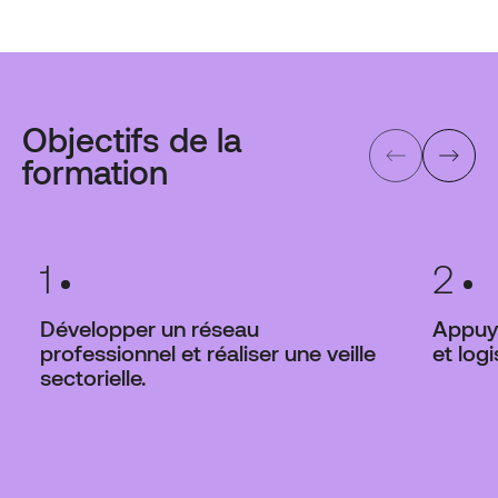
Objectifs de la
formation
1
2
Développer un réseau
Appuye
professionnel et réaliser une veille
et log
sectorielle.