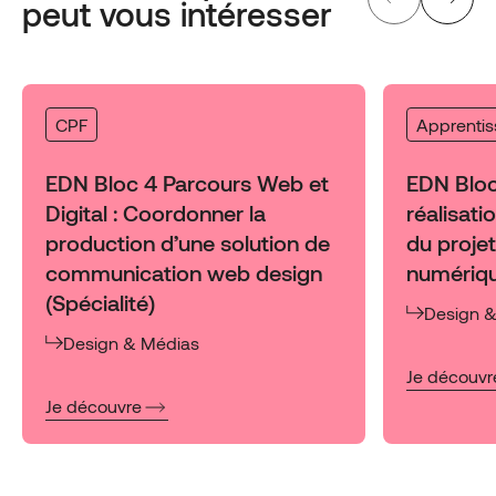
peut vous intéresser
CPF
Apprenti
EDN Bloc 4 Parcours Web et
EDN Bloc 
Digital : Coordonner la
réalisati
production d’une solution de
du proje
communication web design
numériqu
(Spécialité)
Design 
Design & Médias
:
Je découvr
EDN
:
Je découvre
Bloc
EDN
3
Bloc
Piloter
4
la