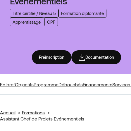
Evénementiels
Titre certifié / Niveau 5
Formation diplômante
Apprentissage
CPF
Préinscription
Documentation
En bref
Objectifs
Programme
Débouchés
Financements
Services 
Accueil
Formations
Assistant Chef de Projets Evénementiels