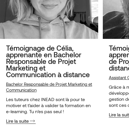
Témoignage de Célia,
Témoig
apprenante en Bachelor
appren
Responsable de Projet
de Pro
Marketing et
distan
Communication à distance
Assistant 
Bachelor Responsable de Projet Marketing et
Grâce à ma
Communication
développ
gestion d
Les tuteurs chez INEAD sont là pour te
sont ces 
motiver et t’aider à valider ta formation en
de décroc
e-learning. Tu n’es pas seul !
Lire la sui
structure
Lire la suite
EURONEX