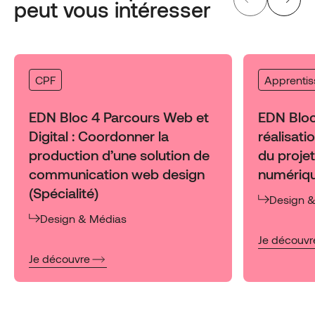
peut vous intéresser
CPF
Apprenti
EDN Bloc 4 Parcours Web et
EDN Bloc 
Digital : Coordonner la
réalisati
production d’une solution de
du proje
communication web design
numériqu
(Spécialité)
Design 
Design & Médias
:
Je découvr
EDN
:
Je découvre
Bloc
EDN
3
Bloc
Piloter
4
la