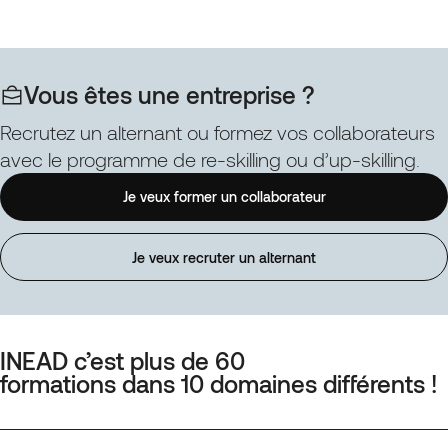
Parcours
réalisation
Web
et
et
le
Digital
déploiemen
:
Vous êtes une entreprise ?
du
Coordonner
projet
la
Recrutez un alternant ou formez vos collaborateurs
de
production
avec le programme de re-skilling ou d’up-skilling.
design
d’une
numérique
solution
Je veux former un collaborateur
responsabl
de
communication
web
Je veux recruter un alternant
design
(Spécialité)
INEAD c’est plus de 60
formations dans 10 domaines différents !