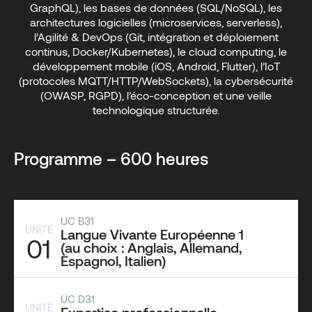
GraphQL), les bases de données (SQL/NoSQL), les
architectures logicielles (microservices, serverless),
l’Agilité & DevOps (Git, intégration et déploiement
continus, Docker/Kubernetes), le cloud computing, le
développement mobile (iOS, Android, Flutter), l’IoT
(protocoles MQTT/HTTP/WebSockets), la cybersécurité
(OWASP, RGPD), l’éco-conception et une veille
technologique structurée.
Programme – 600 heures
UC B31
UNITÉ
Langue Vivante Européenne 1
01
(au choix : Anglais, Allemand,
Espagnol, Italien)
UC D31
UNITÉ