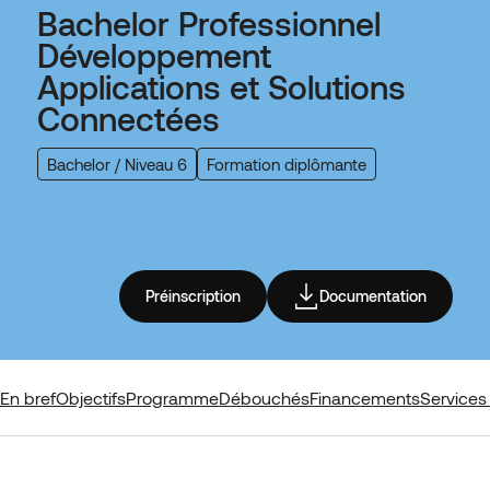
Bachelor Professionnel
Développement
Applications et Solutions
Connectées
Bachelor / Niveau 6
Formation diplômante
Préinscription
Documentation
En bref
Objectifs
Programme
Débouchés
Financements
Services 