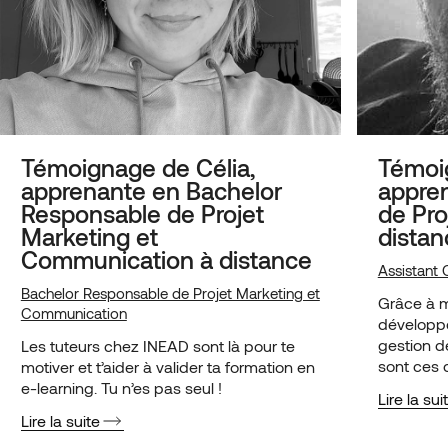
Témoignage de Célia,
Témoig
apprenante en Bachelor
appren
Responsable de Projet
de Pro
Marketing et
distan
Communication à distance
Assistant 
Bachelor Responsable de Projet Marketing et
Grâce à ma
Communication
développ
gestion d
Les tuteurs chez INEAD sont là pour te
sont ces 
motiver et t’aider à valider ta formation en
de décroc
e-learning. Tu n’es pas seul !
Lire la sui
structure
Lire la suite
EURONEX