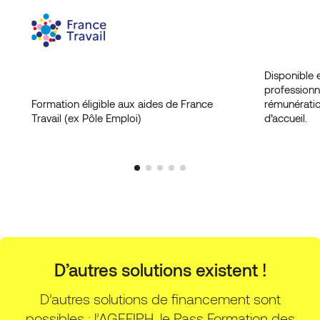
Disponible 
professionn
Formation éligible aux aides de France
rémunératio
Travail (ex Pôle Emploi)
d’accueil.
D’autres solutions existent !
D’autres solutions de financement sont
possibles : l’AGEFIPH, le Pass Formation des