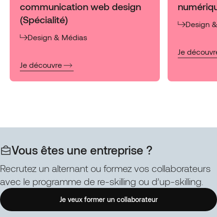
communication web design
numériqu
(Spécialité)
Design 
Design & Médias
:
Je découvr
EDN
:
Je découvre
Bloc
EDN
3
Bloc
Piloter
4
la
Parcours
réalisation
Web
et
et
le
Digital
déploiemen
:
Vous êtes une entreprise ?
du
Coordonner
projet
la
Recrutez un alternant ou formez vos collaborateurs
de
production
avec le programme de re-skilling ou d’up-skilling.
design
d’une
numérique
solution
Je veux former un collaborateur
responsabl
de
communication