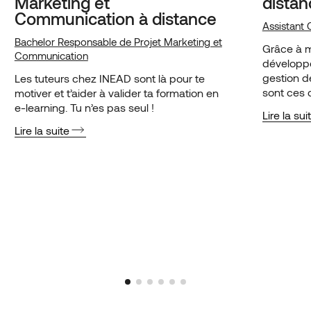
Marketing et
distan
Communication à distance
Assistant 
Bachelor Responsable de Projet Marketing et
Grâce à ma
Communication
développ
gestion d
Les tuteurs chez INEAD sont là pour te
sont ces 
motiver et t’aider à valider ta formation en
de décroc
e-learning. Tu n’es pas seul !
Lire la sui
structure
Lire la suite
EURONEX