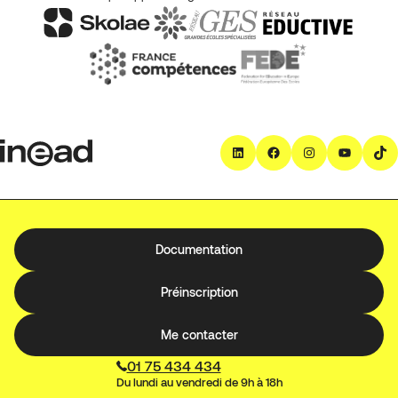
LinkedIn
Facebook
Instagra
YouT
T
Documentation
Préinscription
Me contacter
01 75 434 434
Du lundi au vendredi de 9h à 18h