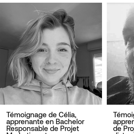
Témoignage de Célia,
Témoig
apprenante en Bachelor
appren
Responsable de Projet
de Pro