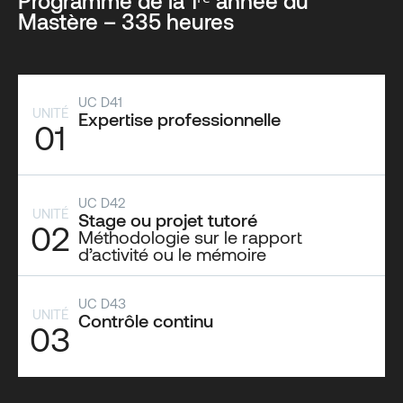
Programme de la 1ʳᵉ année du
Mastère – 335 heures
UC D41
UNITÉ
Expertise professionnelle
01
UC D42
UNITÉ
Stage ou projet tutoré
02
Méthodologie sur le rapport
d’activité ou le mémoire
UC D43
UNITÉ
Contrôle continu
03