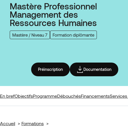
Mastère Professionnel
Management des
Ressources Humaines
Mastère / Niveau 7
Formation diplômante
Préinscription
Documentation
En bref
Objectifs
Programme
Débouchés
Financements
Services 
Accueil
Formations