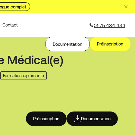
logue complet
01 75 434 434
Contact
Préinscription
Documentation
e Médical(e)
Formation diplômante
Préinscription
Documentation