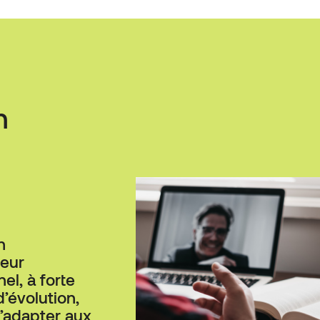
n
n
teur
el, à forte
’évolution,
’adapter aux