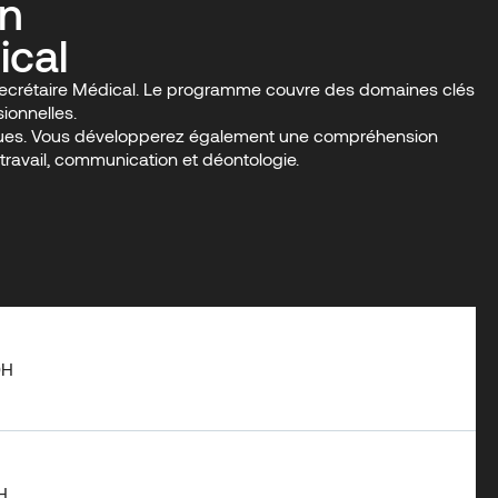
on
ical
de Secrétaire Médical. Le programme couvre des domaines clés
ionnelles.
autiques. Vous développerez également une compréhension
ravail, communication et déontologie.
0H
H