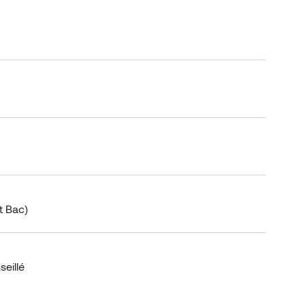
t Bac)
eillé