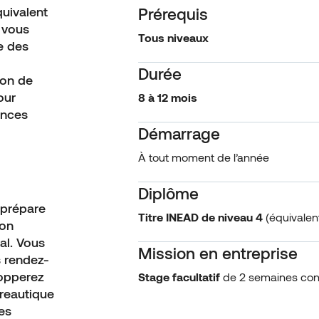
quivalent
Prérequis
n vous
Tous niveaux
e des
Durée
ion de
our
8 à 12 mois
ences
Démarrage
À tout moment de l’année
Diplôme
 prépare
Titre INEAD
de niveau 4
(équivalen
ion
al. Vous
Mission en entreprise
s rendez-
lopperez
Stage facultatif
de 2 semaines cons
reautique
es