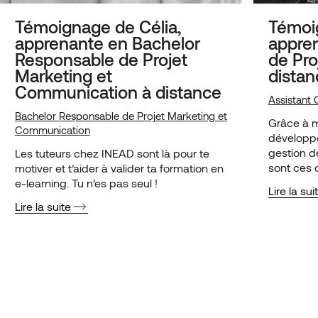
Témoignage de Célia,
Témoig
apprenante en Bachelor
appren
Responsable de Projet
de Pro
Marketing et
distan
Communication à distance
Assistant 
Bachelor Responsable de Projet Marketing et
Grâce à ma
Communication
développ
gestion d
Les tuteurs chez INEAD sont là pour te
sont ces 
motiver et t’aider à valider ta formation en
de décroc
e-learning. Tu n’es pas seul !
Lire la sui
structure
Lire la suite
EURONEX