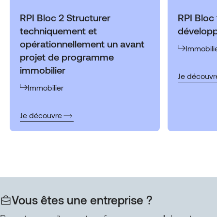
RPI Bloc 2 Structurer
RPI Bloc 
techniquement et
développ
opérationnellement un avant
Immobili
projet de programme
immobilier
:
Je découvr
RPI
Immobilier
Bloc
1
:
Je découvre
Prospecter
RPI
et
Bloc
développer
2
le
Structurer
foncier
techniquement
et
opérationnellement
un
Vous êtes une entreprise ?
avant
projet