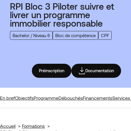
RPI Bloc 3 Piloter suivre et
livrer un programme
immobilier responsable
Bachelor / Niveau 6
Bloc de compétence
CPF
Préinscription
Documentation
En bref
Objectifs
Programme
Débouchés
Financements
Services 
Accueil
Formations