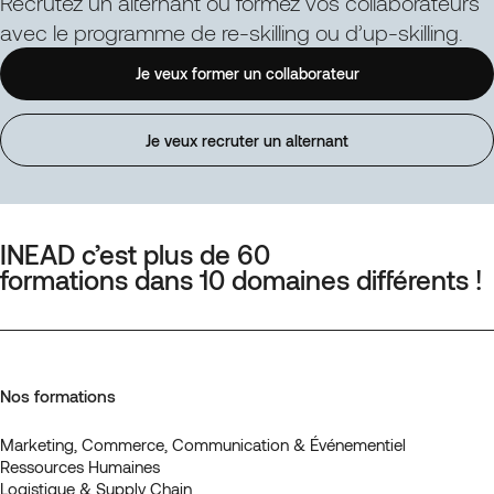
Recrutez un alternant ou formez vos collaborateurs
de
avec le programme de re-skilling ou d’up-skilling.
programme
immobilier
Je veux former un collaborateur
Je veux recruter un alternant
INEAD c’est plus de 60
formations dans 10 domaines différents !
Nos formations
Marketing, Commerce, Communication & Événementiel
Ressources Humaines
Logistique & Supply Chain