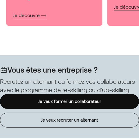
:
Je découvr
EDN
:
Je découvre
Bloc
EDN
3
Bloc
Piloter
4
la
Parcours
réalisation
Web
et
et
le
Digital
déploiemen
:
Vous êtes une entreprise ?
du
Coordonner
projet
la
Recrutez un alternant ou formez vos collaborateurs
de
production
avec le programme de re-skilling ou d’up-skilling.
design
d’une
numérique
solution
Je veux former un collaborateur
responsabl
de
communication
web
Je veux recruter un alternant
design
(Spécialité)