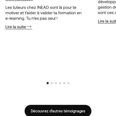
développ
gestion d
Les tuteurs chez INEAD sont là pour te
sont ces 
motiver et t’aider à valider ta formation en
de décroc
e-learning. Tu n’es pas seul !
Lire la sui
structure
Lire la suite
EURONEX
Découvrez d’autres témoignages