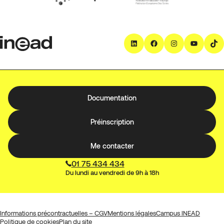
LinkedIn
Facebook
Instagra
YouT
T
Documentation
Préinscription
Me contacter
01 75 434 434
Du lundi au vendredi de 9h à 18h
Informations précontractuelles – CGV
Mentions légales
Campus INEAD
Politique de cookies
Plan du site