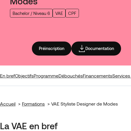
Modes
Bachelor / Niveau 6
VAE
CPF
Préinscription
Documentation
En bref
Objectifs
Programme
Débouchés
Financements
Services 
Accueil
Formations
VAE Styliste Designer de Modes
La VAE en bref