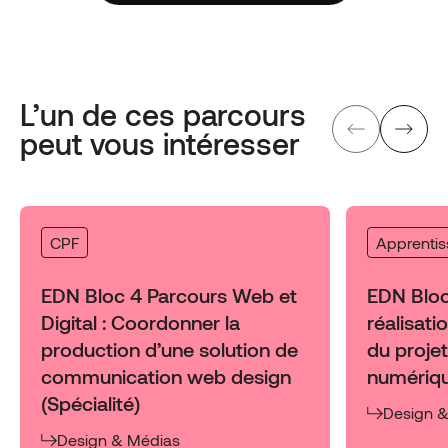
L’un de ces parcours
peut vous intéresser
CPF
Apprenti
EDN Bloc 4 Parcours Web et
EDN Bloc 
Digital : Coordonner la
réalisati
production d’une solution de
du proje
communication web design
numériqu
(Spécialité)
Design 
Design & Médias