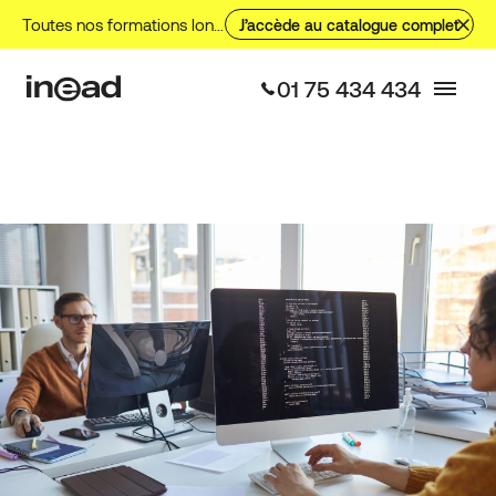
Aller
Toutes nos formations longues, nos formations courtes et nos VAE.
J’accède au catalogue complet
au
contenu
01 75 434 434