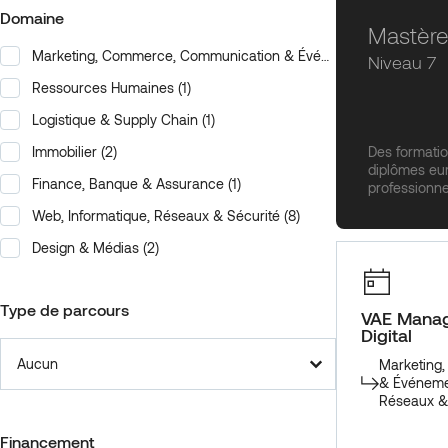
Domaine
Mastèr
Marketing, Commerce, Communication & Événementiel
(5)
Domaine
Niveau 7
Ressources Humaines
(1)
Logistique & Supply Chain
(1)
Des formati
Immobilier
(2)
diplômes eur
Finance, Banque & Assurance
(1)
professionne
Web, Informatique, Réseaux & Sécurité
(8)
Design & Médias
(2)
Type de parcours
VAE Manag
Digital
Type de parcours
Type de parcours
Marketing
& Événeme
Réseaux &
Financement