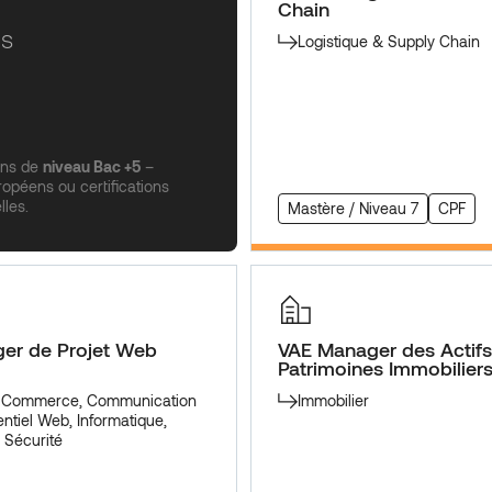
Chain
es
Logistique & Supply Chain
ons de
niveau Bac +5
–
opéens ou certifications
lles.
Mastère / Niveau 7
CPF
er de Projet Web
VAE Manager des Actifs
Patrimoines Immobilier
, Commerce, Communication
Immobilier
ntiel
Web, Informatique,
 Sécurité