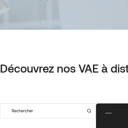
Découvrez nos VAE à dis
Rechercher
Recherche de formation