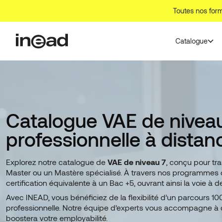
Aller
Toutes nos form
au
contenu
Catalogue
Catalogue VAE de niveau 
professionnelle à distan
Explorez notre catalogue de
VAE de niveau 7
, conçu pour tr
Master ou un Mastère spécialisé. À travers nos programmes
certification équivalente à un Bac +5, ouvrant ainsi la voie à
Avec INEAD, vous bénéficiez de la flexibilité d’un parcours 10
professionnelle. Notre équipe d’experts vous accompagne à ch
boostera votre employabilité.