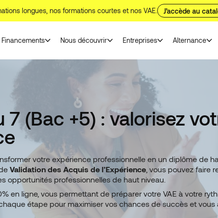
ations longues, nos formations courtes et nos VAE.
J’accède au cata
Financements
Nous découvrir
Entreprises
Alternance
7 (Bac +5) : valorisez vo
ce
ansformer votre expérience professionnelle en un diplôme de ha
 de
Validation des Acquis de l’Expérience
, vous pouvez faire 
 des opportunités professionnelles de haut niveau.
0% en ligne, vous permettant de préparer votre VAE à votre ryth
aque étape pour maximiser vos chances de succès et vous aider