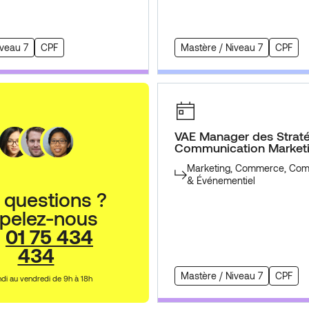
iveau 7
CPF
Mastère / Niveau 7
CPF
VAE Manager des Strat
Communication Market
Marketing, Commerce, Com
& Événementiel
 questions ?
pelez-nous
u
01 75 434
434
Mastère / Niveau 7
CPF
ndi au vendredi de 9h à 18h