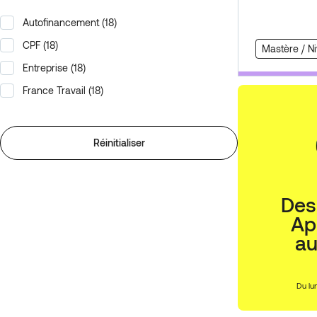
Autofinancement
(18)
Financement
CPF
(18)
Mastère / N
Entreprise
(18)
France Travail
(18)
Réinitialiser
Des
Ap
a
Du lu