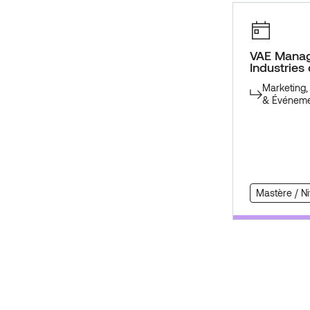
VAE Manage
Industries
Marketing
& Événeme
Mastère / N