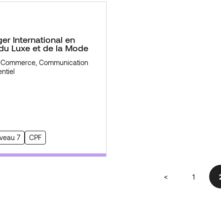
r International en
 du Luxe et de la Mode
, Commerce, Communication
ntiel
iveau 7
CPF
<
1